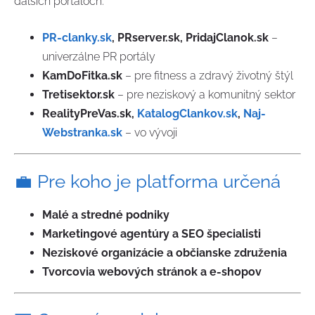
ďalších portáloch:
PR-clanky.sk
, PRserver.sk, PridajClanok.sk
–
univerzálne PR portály
KamDoFitka.sk
– pre fitness a zdravý životný štýl
Tretisektor.sk
– pre neziskový a komunitný sektor
RealityPreVas.sk,
KatalogClankov.sk
,
Naj-
Webstranka.sk
– vo vývoji
💼 Pre koho je platforma určená
Malé a stredné podniky
Marketingové agentúry a SEO špecialisti
Neziskové organizácie a občianske združenia
Tvorcovia webových stránok a e-shopov