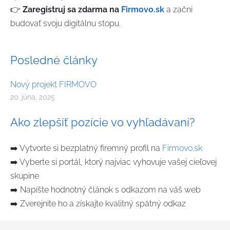
👉
Zaregistruj sa zdarma na
Firmovo.sk
a začni
budovať svoju digitálnu stopu.
Posledné články
Nový projekt FIRMOVO
20. júna, 2025
Ako zlepšiť pozície vo vyhľadávaní?
➡️ Vytvorte si bezplatný firemný profil na
Firmovo.sk
➡️ Vyberte si portál, ktorý najviac vyhovuje vašej cieľovej
skupine
➡️ Napíšte hodnotný článok s odkazom na váš web
➡️ Zverejnite ho a získajte kvalitný spätný odkaz